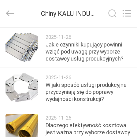
2026
KALU
INDUSTRY.
Chiny KALU INDUSTRY wiadomości z firmy
All
Rights
Reserved.
DOM
2025-11-26
Jakie czynniki kupujący powinni
PRODUKTY
wziąć pod uwagę przy wyborze
dostawcy usług produkcyjnych?
POKAZ
2025-11-26
VR
W jaki sposób usługi produkcyjne
przyczyniają się do poprawy
wydajności konstrukcji?
O
NAS
2025-11-26
Dlaczego efektywność kosztowa
WYCIECZKA
jest ważna przy wyborze dostawcy