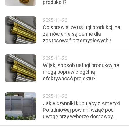
produkcji?
PO
FABRYCE
2025-11-26
Co sprawia, że usługi produkcji na
KONTROLA
zamówienie są cenne dla
zastosowań przemysłowych?
JAKOŚCI
2025-11-26
SKONTAKTUJ
W jaki sposób usługi produkcyjne
SIĘ
mogą poprawić ogólną
efektywność projektu?
Z
NAMI
2025-11-26
Jakie czynniki kupujący z Ameryki
AKTUALNOŚCI
Południowej powinni wziąć pod
uwagę przy wyborze dostawcy
usług produkcyjnych?
POPROSIĆ