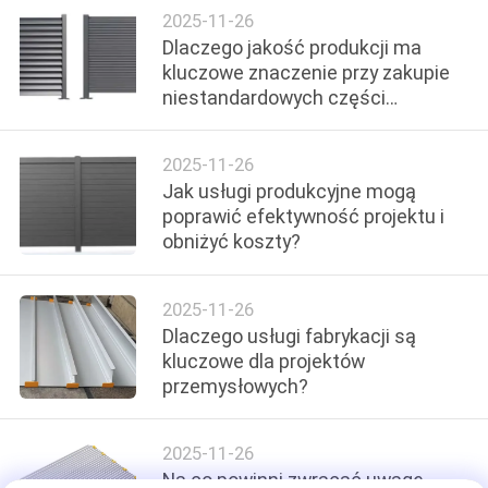
2025-11-26
O
Dlaczego jakość produkcji ma
WYCENĘ
kluczowe znaczenie przy zakupie
niestandardowych części
metalowych?
SITEMAP
2025-11-26
Jak usługi produkcyjne mogą
PRIVACY
poprawić efektywność projektu i
POLICY
obniżyć koszty?
2025-11-26
Dlaczego usługi fabrykacji są
kluczowe dla projektów
przemysłowych?
2025-11-26
Na co powinni zwracać uwagę