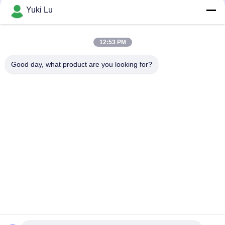
kupujący, wybierając dostawcę
Yuki Lu
usług fabrykacji?
12:53 PM
loading...
Good day, what product are you looking for?
popularne kategorie
Wszystko
Aluminiowe 
Usługi Produkcyjne
Schronienie
Systemy Poręczy 
Włókna Ścienne Z 
Aluminiowych
Aluminium
Obudowy 
Aluminiowy Radiator
Aluminiowe
7075 Rurka 
Pump Mechanical 
Aluminiowa
Seal