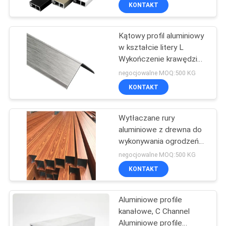
PO
KONTAKT
FABRYCE
Kątowy profil aluminiowy
w kształcie litery L
KONTROLA
Wykończenie krawędzi
JAKOŚCI
dachu 6105
negocjowalne MOQ:500 KG
KONTAKT
SKONTAKTUJ
Wytłaczane rury
SIĘ
aluminiowe z drewna do
Z
wykonywania ogrodzeń
drzwiowych, ochrona
NAMI
negocjowalne MOQ:500 KG
przed promieniowaniem
KONTAKT
UV Lakierowanie
AKTUALNOŚCI
proszkowe Transfer
Wytłaczanie aluminium
Aluminiowe profile
kanałowe, C Channel
POPROSIĆ
Aluminiowe profile