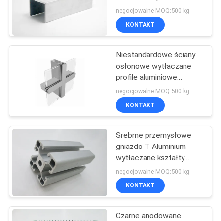
wytłaczane 2 MM
O
negocjowalne MOQ:500 kg
grubości
KONTAKT
WYCENĘ
Niestandardowe ściany
SITEMAP
osłonowe wytłaczane
profile aluminiowe
anodowane T5 T6
PRIVACY
negocjowalne MOQ:500 kg
Temper
KONTAKT
POLICY
Srebrne przemysłowe
gniazdo T Aluminium
wytłaczane kształty
anodowane na linię
negocjowalne MOQ:500 kg
montażową
KONTAKT
Czarne anodowane