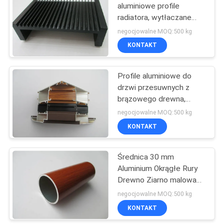
aluminiowe profile
radiatora, wytłaczane
radiatory aluminiowe
negocjowalne MOQ:500 kg
KONTAKT
Profile aluminiowe do
drzwi przesuwnych z
brązowego drewna,
profile aluminiowe z
negocjowalne MOQ:500 kg
powłoką proszkową
KONTAKT
Średnica 30 mm
Aluminium Okrągłe Rury
Drewno Ziarno malowane
Ochrona środowiska
negocjowalne MOQ:500 kg
KONTAKT