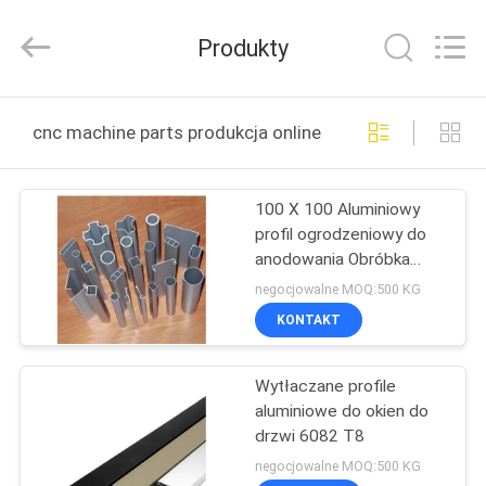
2026
KALU
INDUSTRY.
Produkty
All
Rights
Reserved.
DOM
cnc machine parts produkcja online
PRODUKTY
100 X 100 Aluminiowy
profil ogrodzeniowy do
POKAZ
anodowania Obróbka
VR
powierzchni
negocjowalne MOQ:500 KG
KONTAKT
O
Wytłaczane profile
NAS
aluminiowe do okien do
drzwi 6082 T8
WYCIECZKA
negocjowalne MOQ:500 KG