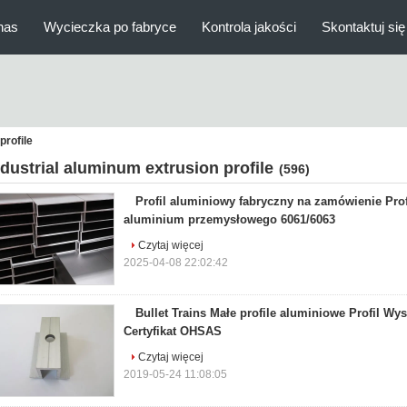
nas
Wycieczka po fabryce
Kontrola jakości
Skontaktuj się
profile
ndustrial aluminum extrusion profile
(596)
Profil aluminiowy fabryczny na zamówienie Prof
aluminium przemysłowego 6061/6063
Czytaj więcej
2025-04-08 22:02:42
Bullet Trains Małe profile aluminiowe Profil Wy
Certyfikat OHSAS
Czytaj więcej
2019-05-24 11:08:05