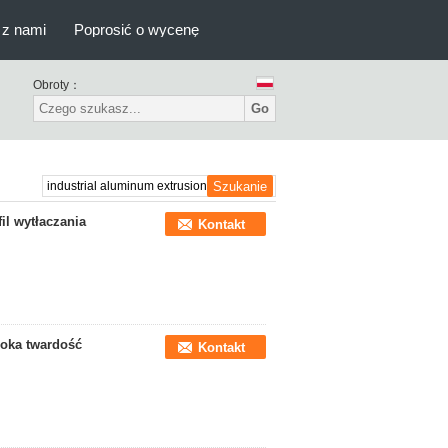
 z nami
Poprosić o wycenę
Obroty：
Go
il wytłaczania
Kontakt
soka twardość
Kontakt