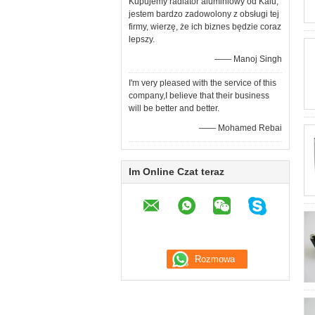
Kupujemy radiator aluminiowy od Kalu,
jestem bardzo zadowolony z obsługi tej
firmy, wierzę, że ich biznes będzie coraz
lepszy.
—— Manoj Singh
I'm very pleased with the service of this
company,I believe that their business
will be better and better.
—— Mohamed Rebai
Im Online Czat teraz