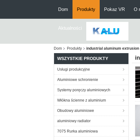
Dom
Produkty
Pokaz VR
O 
Aktualności
Dom
Produkty
industrial aluminum extrusion 
i
WSZYSTKIE PRODUKTY
Usługi produkcyjne
Aluminiowe schronienie
Systemy poręczy aluminiowych
Włókna ścienne z aluminium
Obudowy aluminiowe
aluminiowy radiator
7075 Rurka aluminiowa