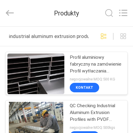
2026
KALU
INDUSTRY.
Produkty
All
Rights
Reserved.
DOM
industrial aluminum extrusion produkcja online
PRODUKTY
Profil aluminiowy
fabryczny na zamówienie
POKAZ
Profil wytłaczania
VR
aluminium
negocjowalne MOQ:500 KG
przemysłowego
KONTAKT
6061/6063
O
QC Checking Industrial
NAS
Aluminum Extrusion
Profiles with PVDF
WYCIECZKA
coating Surface
negocjowalne MOQ:500kgs