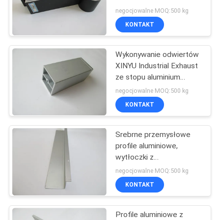
stopy wytłaczane
O
negocjowalne MOQ:500 kg
KONTAKT
WYCENĘ
Wykonywanie odwiertów
SITEMAP
XINYU Industrial Exhaust
ze stopu aluminium
ISO9001
PRIVACY
negocjowalne MOQ:500 kg
KONTAKT
POLICY
Srebrne przemysłowe
profile aluminiowe,
wytłoczki z
anodyzowanego
negocjowalne MOQ:500 kg
aluminium OEM / ODM
KONTAKT
Profile aluminiowe z