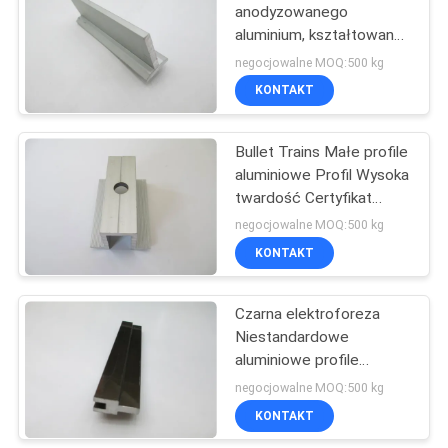
anodyzowanego
aluminium, kształtowane
w kształcie T z
negocjowalne MOQ:500 kg
aluminium
KONTAKT
Bullet Trains Małe profile
aluminiowe Profil Wysoka
twardość Certyfikat
OHSAS
negocjowalne MOQ:500 kg
KONTAKT
Czarna elektroforeza
Niestandardowe
aluminiowe profile
konstrukcyjne Do pianina
negocjowalne MOQ:500 kg
o dużej skali
KONTAKT