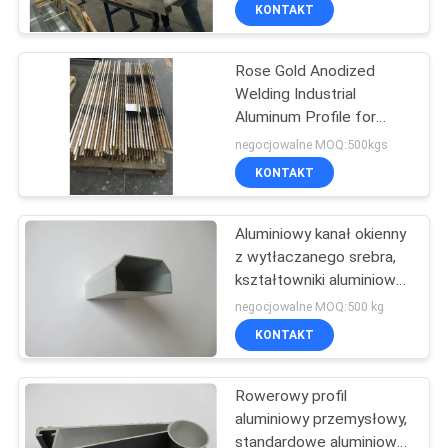
PO
KONTAKT
FABRYCE
Rose Gold Anodized
Welding Industrial
KONTROLA
Aluminum Profile for
JAKOŚCI
Television Frame
negocjowalne MOQ:500kgs
KONTAKT
SKONTAKTUJ
Aluminiowy kanał okienny
SIĘ
z wytłaczanego srebra,
Z
kształtowniki aluminiowe
do kształtek Pisposable
NAMI
negocjowalne MOQ:500 kg
Scaleplate
KONTAKT
AKTUALNOŚCI
Rowerowy profil
aluminiowy przemysłowy,
POPROSIĆ
standardowe aluminiowe