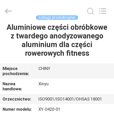
2026
KALU
INDUSTRY.
All
Rights
Usługi produkcyjne
Reserved.
Aluminiowe części obróbkowe
DOM
z twardego anodyzowanego
PRODUKTY
aluminium dla części
rowerowych fitness
POKAZ
VR
Miejsce
CHINY
pochodzenia:
O
Nazwa
Xinyu
handlowa:
NAS
Orzecznictwo:
ISO9001/ISO14001/OHSAS 18001
WYCIECZKA
Numer modelu:
XY-0420-01