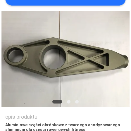
O
WYCENĘ
SITEMAP
PRIVACY
POLICY
opis produktu
Aluminiowe części obróbkowe z twardego anodyzowanego
aluminium dla części rowerowych fitness