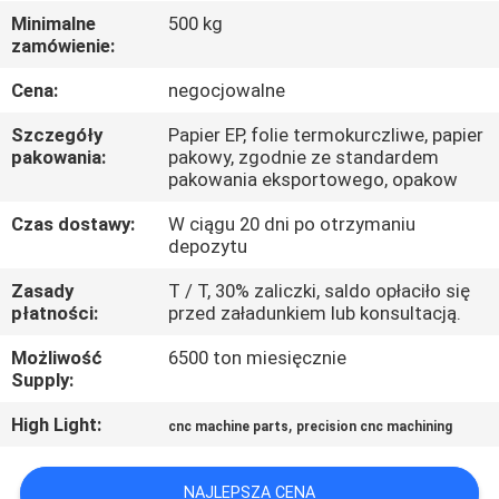
PO
Minimalne
500 kg
zamówienie:
FABRYCE
Cena:
negocjowalne
KONTROLA
Szczegóły
Papier EP, folie termokurczliwe, papier
JAKOŚCI
pakowania:
pakowy, zgodnie ze standardem
pakowania eksportowego, opakow
Czas dostawy:
W ciągu 20 dni po otrzymaniu
SKONTAKTUJ
depozytu
SIĘ
Zasady
T / T, 30% zaliczki, saldo opłaciło się
Z
płatności:
przed załadunkiem lub konsultacją.
NAMI
Możliwość
6500 ton miesięcznie
Supply:
AKTUALNOŚCI
High Light:
,
cnc machine parts
precision cnc machining
POPROSIĆ
NAJLEPSZA CENA