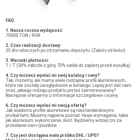
FAQ:
1. Nasza roczna wydajność:
75000 TON / ROK
2. Czas realizacji dostawy:
25 dni roboczych po otrzymaniu depozytu. (Zależy od ilości)
3. Warunki płatności:
T / T (30% zaliczki z góry, 70% salda do zapłaty przed wysyłką)
4. Czy możesz wysłać mi swój katalog i ceny?
Tak, możemy, ale mamy wiele rodzajów profili aluminiowych,
które nie zostały uwzględnione w katalogu. Lepiej jest dać nam
znać, jakiego rodzaju produktu jesteś zainteresowany?
Następnie oferujemy ci informacje szczegółowe i oceny.
6. Czy możesz wysłać mi swoją ofertę?
Jak wiadomo profile aluminiowe są niestandardowymi
produktami. Musimy najpierw poznać twoje wymagania, takie
jak aluminium, wykończenie, ilość. Będziemy wdzięczni za
przesłanie nam rysunków.
7. Czy jest dostępna mała próbka DHL / UPS?