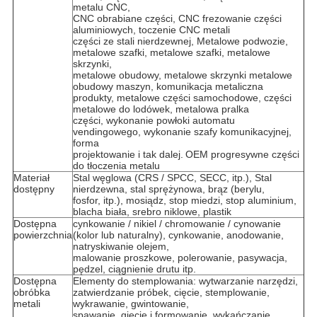
metalu CNC,
CNC obrabiane części, CNC frezowanie części
aluminiowych, toczenie CNC metali
części ze stali nierdzewnej, Metalowe podwozie,
metalowe szafki, metalowe szafki, metalowe
skrzynki,
metalowe obudowy, metalowe skrzynki metalowe
obudowy maszyn, komunikacja metaliczna
produkty, metalowe części samochodowe, części
metalowe do lodówek, metalowa pralka
części, wykonanie powłoki automatu
vendingowego, wykonanie szafy komunikacyjnej,
forma
projektowanie i tak dalej.
OEM progresywne części
do tłoczenia metalu
Materiał
Stal węglowa (CRS / SPCC, SECC, itp.), Stal
dostępny
nierdzewna, stal sprężynowa, brąz (berylu,
fosfor, itp.), mosiądz, stop miedzi, stop aluminium,
blacha biała, srebro niklowe, plastik
Dostępna
cynkowanie / nikiel / chromowanie / cynowanie
powierzchnia
(kolor lub naturalny), cynkowanie, anodowanie,
natryskiwanie olejem,
malowanie proszkowe, polerowanie, pasywacja,
pędzel, ciągnienie drutu itp.
Dostępna
Elementy do stemplowania: wytwarzanie narzędzi,
obróbka
zatwierdzanie próbek, cięcie, stemplowanie,
metali
wykrawanie, gwintowanie,
spawanie, gięcie i formowanie, wykańczanie,