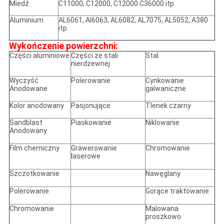
Miedź
C11000, C12000, C12000 C36000 itp.
Aluminium
AL6061, Al6063, AL6082, AL7075, AL5052, A380
itp.
Wykończenie powierzchni:
Części aluminiowe
Części ze stali
Stal
nierdzewnej
Wyczyść
Polerowanie
Cynkowanie
Anodowane
galwaniczne
Kolor anodowany
Pasjonujące
Tlenek czarny
Sandblast
Piaskowanie
Niklowanie
Anodowany
Film chemiczny
Grawerowanie
Chromowanie
laserowe
Szczotkowanie
Nawęglany
Polerowanie
Gorące traktowanie
Chromowanie
Malowana
proszkowo