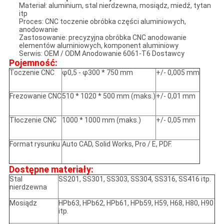
Materiał: aluminium, stal nierdzewna, mosiądz, miedź, tytan
itp
Proces: CNC toczenie obróbka części aluminiowych,
anodowanie
Zastosowanie: precyzyjna obróbka CNC anodowanie
elementów aluminiowych, komponent aluminiowy
Serwis: OEM / ODM Anodowanie 6061-T6 Dostawcy
Pojemność:
Toczenie CNC
φ0,5 - φ300 * 750 mm
+/- 0,005 mm
Frezowanie CNC
510 * 1020 * 500 mm (maks.)
+/- 0,01 mm
Tłoczenie CNC
1000 * 1000 mm (maks.)
+/- 0,05 mm
Format rysunku
Auto CAD, Solid Works, Pro / E, PDF.
Dostępne materiały:
Stal
SS201, SS301, SS303, SS304, SS316, SS416 itp.
nierdzewna
Mosiądz
HPb63, HPb62, HPb61, HPb59, H59, H68, H80, H90
itp.