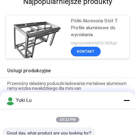
Najpopularniejsze produkty
Półki Akcesoria Stół T
Profile aluminiowe do
wyciskania
negocjowalne MOQ:500kgs
KONTAKT
Usługi produkcyjne
Przenośny składany poduszki ładowania metalowe aluminium
ramy wózka inwalidzkiego dla mini van
Yuki Lu
System montażu ściennego aluminiowego z ekstruzją Z Clip
dla zawieszonych paneli wewnętrznych
6082, 6061 Bezszwowe rury aluminiowe do wahaczy do
10:12 PM
akcesoriów motocyklowych, zewnętrzne rury widelca
przedniego
Good day, what product are you looking for?