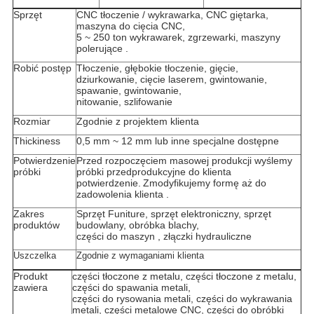
Sprzęt
CNC tłoczenie / wykrawarka, CNC giętarka,
maszyna do cięcia CNC,
5 ~ 250 ton
wykrawarek, zgrzewarki, maszyny
polerujące
.
Robić postęp
Tłoczenie, głębokie tłoczenie, gięcie,
dziurkowanie, cięcie laserem, gwintowanie,
spawanie, gwintowanie,
nitowanie, szlifowanie
Rozmiar
Zgodnie z projektem klienta
Thickiness
0,5 mm ~ 12 mm lub inne specjalne dostępne
Potwierdzenie
Przed rozpoczęciem masowej produkcji wyślemy
próbki
próbki przedprodukcyjne do klienta
potwierdzenie.
Zmodyfikujemy formę aż do
zadowolenia
klienta
.
Zakres
Sprzęt Funiture, sprzęt elektroniczny, sprzęt
produktów
budowlany, obróbka blachy,
części do
maszyn
, złączki hydrauliczne
Uszczelka
Zgodnie z wymaganiami klienta
Produkt
części tłoczone z metalu, części tłoczone z metalu,
zawiera
części do spawania metali,
części do rysowania metali, części do wykrawania
metali, części metalowe CNC, części do obróbki