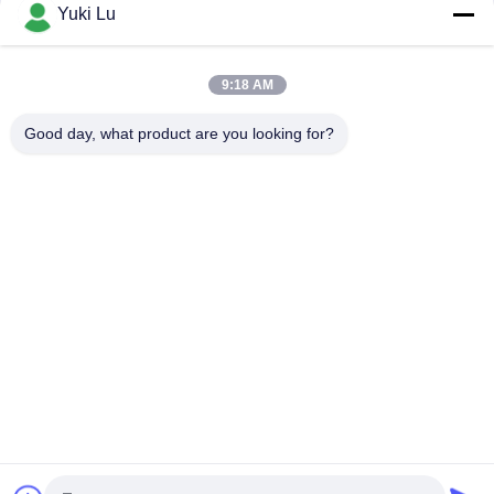
Yuki Lu
Obudowa audio ze stopu aluminium Elektroniczna obudowa
audio anodowana laserowo
9:18 AM
Produkcja profesjonalna OEM Profil stopu ekstruzja Custom
Aluminium Enclosure
Good day, what product are you looking for?
popularne kategorie
Wszystko
Aluminiowe 
Usługi Produkcyjne
Schronienie
Systemy Poręczy 
Włókna Ścienne Z 
Aluminiowych
Aluminium
Obudowy 
Aluminiowy Radiator
Aluminiowe
7075 Rurka 
Pump Mechanical 
Aluminiowa
Seal