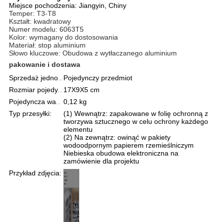
Miejsce pochodzenia:
Jiangyin, Chiny
Temper: T3-T8
Kształt: kwadratowy
Numer modelu: 6063T5
Kolor: wymagany do dostosowania
Materiał: stop aluminium
Słowo kluczowe: Obudowa z wytłaczanego aluminium
pakowanie i dostawa
Sprzedaż jednostek:
Pojedynczy przedmiot
Rozmiar pojedynczego opakowania:
17X9X5 cm
Pojedyncza waga brutto:
0,12 kg
Typ przesyłki:
(1) Wewnątrz: zapakowane w folię ochronną z
tworzywa sztucznego w celu ochrony każdego
elementu
(2) Na zewnątrz: owinąć w pakiety
wodoodpornym papierem rzemieślniczym
Niebieska obudowa elektroniczna na
zamówienie dla projektu
Przykład zdjęcia: