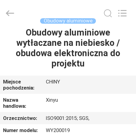
2026
KALU
INDUSTRY.
All
Rights
Obudowy aluminiowe
Reserved.
Obudowy aluminiowe
DOM
wytłaczane na niebiesko /
PRODUKTY
obudowa elektroniczna do
projektu
POKAZ
VR
Miejsce
CHINY
pochodzenia:
O
Nazwa
Xinyu
handlowa:
NAS
Orzecznictwo:
ISO9001:2015; SGS,
WYCIECZKA
Numer modelu:
WY200019