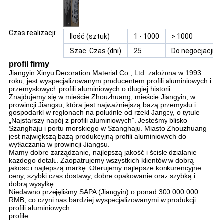
Czas realizacji:
Ilość (sztuk)
1 - 1000
> 1000
Szac.
Czas (dni)
25
Do negocjacji
profil firmy
Jiangyin Xinyu Decoration Material Co., Ltd. założona w 1993
roku, jest wyspecjalizowanym producentem profili aluminiowych i
przemysłowych profili aluminiowych o długiej historii.
Znajdujemy się w mieście Zhouzhuang, mieście Jiangyin, w
prowincji Jiangsu, która jest najważniejszą bazą przemysłu i
gospodarki w regionach na południe od rzeki Jangcy, o tytule
„Najstarszy napój z profili aluminiowych”.
Jesteśmy blisko
Szanghaju i portu morskiego w Szanghaju.
Miasto Zhouzhuang
jest największą bazą produkcyjną profili aluminiowych do
wytłaczania w prowincji Jiangsu.
Mamy dobre zarządzanie, najlepszą jakość i ścisłe działanie
każdego detalu.
Zaopatrujemy wszystkich klientów w dobrą
jakość i najlepszą markę.
Oferujemy najlepsze konkurencyjne
ceny, szybki czas dostawy, dobre opakowanie oraz szybką i
dobrą wysyłkę.
Niedawno przejęliśmy SAPA (Jiangyin) o ponad 300 000 000
RMB, co czyni nas bardziej wyspecjalizowanymi w produkcji
profili aluminiowych
profile.