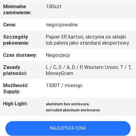
PO
Minimalne
100szt
zamówienie:
FABRYCE
Cena:
negocjowalne
KONTROLA
Szczegóły
Papier EP, karton, skrzynia ze sklejki
JAKOŚCI
pakowania:
lub paleta jako standard eksportowy
Czas dostawy:
Negocjacji
SKONTAKTUJ
Zasady
L / C, D / A, D / P, Western Union, T / T,
SIĘ
płatności:
MoneyGram
Z
Możliwość
1500T / miesiąc
Supply:
NAMI
High Light:
,
aluminum box enclosure
extruded aluminum enclosures
AKTUALNOŚCI
NAJLEPSZA CENA
POPROSIĆ