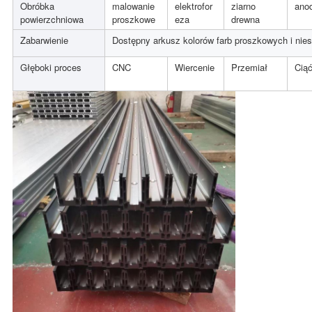
Obróbka
malowanie
elektrofor
ziarno
ano
powierzchniowa
proszkowe
eza
drewna
Zabarwienie
Dostępny arkusz kolorów farb proszkowych i nie
Głęboki proces
CNC
Wiercenie
Przemiał
Cią