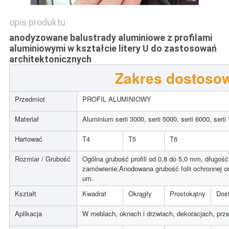
opis produktu
anodyzowane balustrady aluminiowe z profilami
aluminiowymi w kształcie litery U do zastosowań
architektonicznych
Zakres dostoso
Przedmiot
PROFIL ALUMINIOWY
Materiał
Aluminium serii 3000, serii 5000, serii 6000, serii
Hartować
T4
T5
T6
Rozmiar / Grubość
Ogólna grubość profili od 0,8 do 5,0 mm, długoś
zamówienie;Anodowana grubość folii ochronnej 
um.
Kształt
Kwadrat
Okrągły
Prostokątny
Dos
Aplikacja
W meblach, oknach i drzwiach, dekoracjach, prze