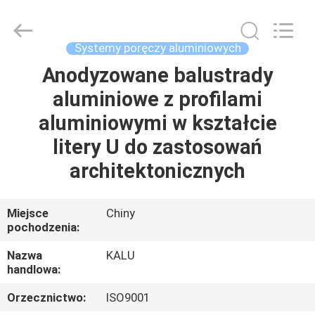
2026
KALU
INDUSTRY.
All
Rights
Systemy poręczy aluminiowych
Reserved.
Anodyzowane balustrady
DOM
aluminiowe z profilami
PRODUKTY
aluminiowymi w kształcie
litery U do zastosowań
POKAZ
architektonicznych
VR
Miejsce
Chiny
pochodzenia:
O
NAS
Nazwa
KALU
handlowa:
WYCIECZKA
Orzecznictwo:
ISO9001