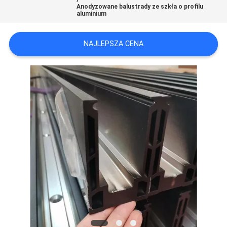
Anodyzowane balustrady ze szkła o profilu
O
aluminium
WYCENĘ
NAJLEPSZA CENA
SITEMAP
PRIVACY
POLICY