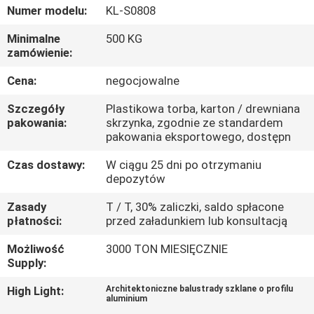
PO
Numer modelu:
KL-S0808
FABRYCE
Minimalne
500 KG
zamówienie:
KONTROLA
Cena:
negocjowalne
JAKOŚCI
Szczegóły
Plastikowa torba, karton / drewniana
pakowania:
skrzynka, zgodnie ze standardem
pakowania eksportowego, dostępn
SKONTAKTUJ
Czas dostawy:
W ciągu 25 dni po otrzymaniu
SIĘ
depozytów
Z
Zasady
T / T, 30% zaliczki, saldo spłacone
NAMI
płatności:
przed załadunkiem lub konsultacją
Możliwość
3000 TON MIESIĘCZNIE
AKTUALNOŚCI
Supply:
High Light:
Architektoniczne balustrady szklane o profilu
aluminium
POPROSIĆ
,