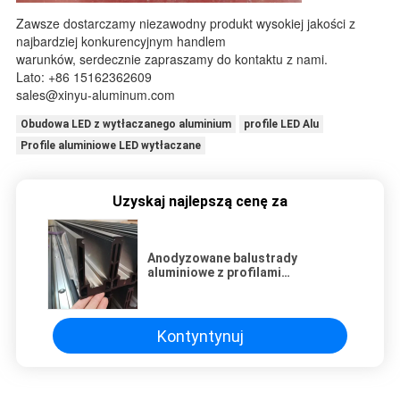
Zawsze dostarczamy niezawodny produkt wysokiej jakości z
najbardziej konkurencyjnym handlem
warunków, serdecznie zapraszamy do kontaktu z nami.
Lato: +86 15162362609
sales@xinyu-aluminum.com
Obudowa LED z wytłaczanego aluminium
profile LED Alu
Profile aluminiowe LED wytłaczane
Uzyskaj najlepszą cenę za
Anodyzowane balustrady
aluminiowe z profilami
aluminiowymi w kształcie litery U
do zastosowań
architektonicznych
Kontyntynuj