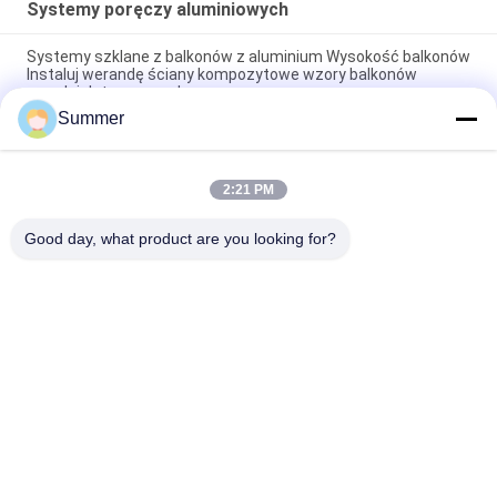
Systemy poręczy aluminiowych
Systemy szklane z balkonów z aluminium Wysokość balkonów
Instaluj werandę ściany kompozytowe wzory balkonów
przednich terasowych
Summer
anodyzowane balustrady aluminiowe z profilami aluminiowymi
w kształcie litery U do zastosowań architektonicznych
2:21 PM
Nowoczesna rama szafki kuchennej Profil aluminiowy do
uchwytu mebli kuchennych
Good day, what product are you looking for?
popularne kategorie
Wszystko
Aluminiowe 
Usługi Produkcyjne
Schronienie
Systemy Poręczy 
Włókna Ścienne Z 
Aluminiowych
Aluminium
Obudowy 
Aluminiowy Radiator