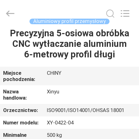
2026
KALU
INDUSTRY.
All
Rights
Aluminiowy profil przemysłowy
Reserved.
Precyzyjna 5-osiowa obróbka
DOM
CNC wytłaczanie aluminium
PRODUKTY
6-metrowy profil długi
POKAZ
Miejsce
CHINY
pochodzenia:
VR
Nazwa
Xinyu
handlowa:
O
Orzecznictwo:
ISO9001/ISO14001/OHSAS 18001
NAS
Numer modelu:
XY-0422-04
WYCIECZKA
Minimalne
500 kg