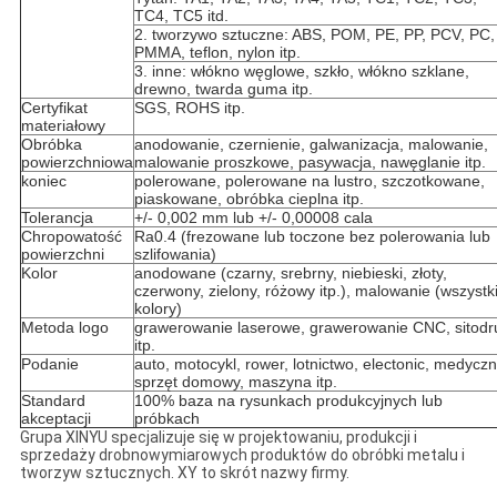
TC4, TC5 itd.
2. tworzywo sztuczne: ABS, POM, PE, PP, PCV, PC,
PMMA, teflon, nylon itp.
3. inne: włókno węglowe, szkło, włókno szklane,
drewno, twarda guma itp.
Certyfikat
SGS, ROHS itp.
materiałowy
Obróbka
anodowanie, czernienie, galwanizacja, malowanie,
powierzchniowa
malowanie proszkowe, pasywacja, nawęglanie itp.
koniec
polerowane, polerowane na lustro, szczotkowane,
piaskowane, obróbka cieplna itp.
Tolerancja
+/- 0,002 mm lub +/- 0,00008 cala
Chropowatość
Ra0.4 (frezowane lub toczone bez polerowania lub
powierzchni
szlifowania)
Kolor
anodowane (czarny, srebrny, niebieski, złoty,
czerwony, zielony, różowy itp.), malowanie (wszystk
kolory)
Metoda logo
grawerowanie laserowe, grawerowanie CNC, sitodr
itp.
Podanie
auto, motocykl, rower, lotnictwo, electonic, medyczn
sprzęt domowy, maszyna itp.
Standard
100% baza na rysunkach produkcyjnych lub
akceptacji
próbkach
Grupa XINYU specjalizuje się w projektowaniu, produkcji i
sprzedaży drobnowymiarowych produktów do obróbki metalu i
tworzyw sztucznych. XY to skrót nazwy firmy.