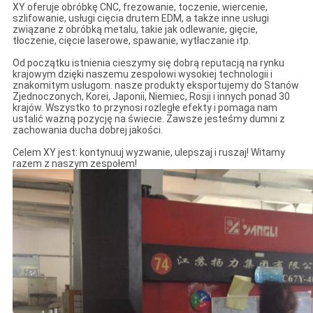
XY oferuje obróbkę CNC, frezowanie, toczenie, wiercenie,
szlifowanie, usługi cięcia drutem EDM, a także inne usługi
związane z obróbką metalu, takie jak odlewanie, gięcie,
tłoczenie, cięcie laserowe, spawanie, wytłaczanie itp.
Od początku istnienia cieszymy się dobrą reputacją na rynku
krajowym dzięki naszemu zespołowi wysokiej technologii i
znakomitym usługom. nasze produkty eksportujemy do Stanów
Zjednoczonych, Korei, Japonii, Niemiec, Rosji i innych ponad 30
krajów. Wszystko to przynosi rozległe efekty i pomaga nam
ustalić ważną pozycję na świecie. Zawsze jesteśmy dumni z
zachowania ducha dobrej jakości.
Celem XY jest: kontynuuj wyzwanie, ulepszaj i ruszaj! Witamy
razem z naszym zespołem!