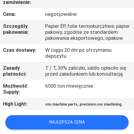
zamówienie:
PO
FABRYCE
Cena:
negocjowalne
Szczegóły
Papier EP, folie termokurczliwe, papier
KONTROLA
pakowania:
pakowy, zgodnie ze standardem
pakowania eksportowego, opakow
JAKOŚCI
Czas dostawy:
W ciągu 20 dni po otrzymaniu
depozytu
SKONTAKTUJ
Zasady
T / T, 30% zaliczki, saldo opłaciło się
SIĘ
płatności:
przed załadunkiem lub konsultacją.
Z
Możliwość
6500 ton miesięcznie
NAMI
Supply:
High Light:
,
cnc machine parts
precision cnc machining
AKTUALNOŚCI
NAJLEPSZA CENA
POPROSIĆ