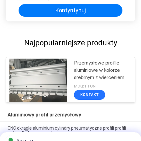
Kontyntynuj
Najpopularniejsze produkty
Przemysłowe profile
aluminiowe w kolorze
srebrnym z wierceniem
CNC
MOQ:1 TON
KONTAKT
Aluminiowy profil przemysłowy
CNC okrągłe aluminium cylindry pneumatyczne profili profili
rurki cylindry pneumatyczne
Yuki Lu