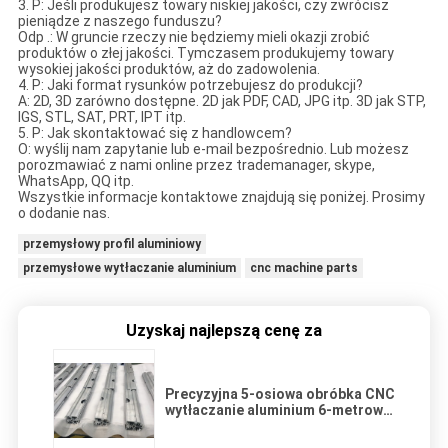
3. P: Jeśli produkujesz towary niskiej jakości, czy zwrócisz
pieniądze z naszego funduszu?
Odp .: W gruncie rzeczy nie będziemy mieli okazji zrobić
produktów o złej jakości. Tymczasem produkujemy towary
wysokiej jakości produktów, aż do zadowolenia.
4. P: Jaki format rysunków potrzebujesz do produkcji?
A: 2D, 3D zarówno dostępne. 2D jak PDF, CAD, JPG itp. 3D jak STP,
IGS, STL, SAT, PRT, IPT itp.
5. P: Jak skontaktować się z handlowcem?
O: wyślij nam zapytanie lub e-mail bezpośrednio. Lub możesz
porozmawiać z nami online przez trademanager, skype,
WhatsApp, QQ itp.
Wszystkie informacje kontaktowe znajdują się poniżej. Prosimy
o dodanie nas.
przemysłowy profil aluminiowy
przemysłowe wytłaczanie aluminium
cnc machine parts
Uzyskaj najlepszą cenę za
Precyzyjna 5-osiowa obróbka CNC
wytłaczanie aluminium 6-metrowy
profil długi