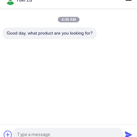
Kwadratowy kształt Wysokiej jakości aluminiowe profile
wytłaczane do drzwi / okien
4:40 AM
Czarne aluminium cnc Toczenie i frezowanie Części
metalowe Rura Niestandardowa obróbka aluminiowa cnc
Good day, what product are you looking for?
popularne kategorie
Wszystko
Aluminiowe 
Usługi Produkcyjne
Schronienie
Systemy Poręczy 
Włókna Ścienne Z 
Aluminiowych
Aluminium
Obudowy 
Aluminiowy Radiator
Aluminiowe
7075 Rurka 
Pump Mechanical 
Aluminiowa
Seal
Poprosić o wycenę