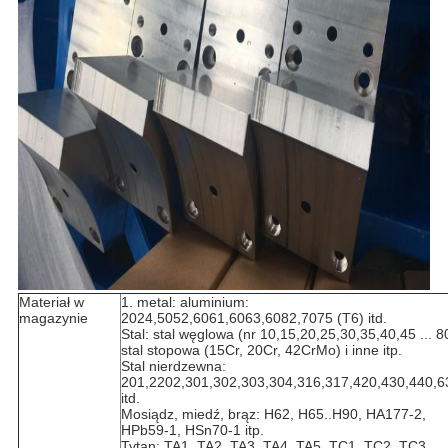
Materiał w
1. metal: aluminium:
magazynie
2024,5052,6061,6063,6082,7075 (T6) itd.
Stal: stal węglowa (nr 10,15,20,25,30,35,40,45 ... 8
stal stopowa (15Cr, 20Cr, 42CrMo) i inne itp.
Stal nierdzewna:
201,2202,301,302,303,304,316,317,420,430,440,6
itd.
Mosiądz, miedź, brąz: H62, H65..H90, HA177-2,
HPb59-1, HSn70-1 itp.
Tytan: TA1, TA2, TA3, TA4, TA5, TC1, TC2, TC3,