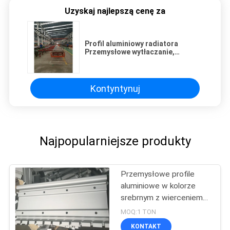
Uzyskaj najlepszą cenę za
Profil aluminiowy radiatora
Przemysłowe wytłaczanie,
wytłaczane kształty aluminiowe
Kontyntynuj
Najpopularniejsze produkty
Przemysłowe profile
aluminiowe w kolorze
srebrnym z wierceniem
CNC
MOQ:1 TON
KONTAKT