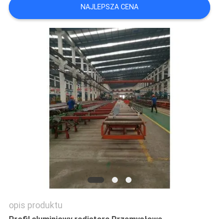
NAJLEPSZA CENA
O
WYCENĘ
SITEMAP
PRIVACY
POLICY
opis produktu