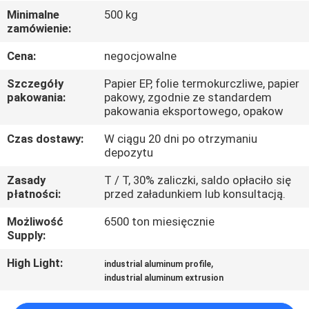
PO
Minimalne
500 kg
zamówienie:
FABRYCE
Cena:
negocjowalne
KONTROLA
Szczegóły
Papier EP, folie termokurczliwe, papier
JAKOŚCI
pakowania:
pakowy, zgodnie ze standardem
pakowania eksportowego, opakow
Czas dostawy:
W ciągu 20 dni po otrzymaniu
SKONTAKTUJ
depozytu
SIĘ
Zasady
T / T, 30% zaliczki, saldo opłaciło się
Z
płatności:
przed załadunkiem lub konsultacją.
NAMI
Możliwość
6500 ton miesięcznie
Supply:
AKTUALNOŚCI
High Light:
,
industrial aluminum profile
industrial aluminum extrusion
POPROSIĆ