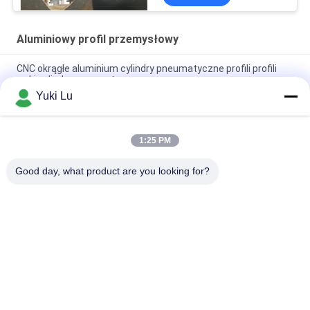
Aluminiowy profil przemysłowy
CNC okrągłe aluminium cylindry pneumatyczne profili profili
rurki cylindry pneumatyczne
Yuki Lu
Kwadratowy kształt Wysokiej jakości aluminiowe profile
wytłaczane do drzwi / okien
1:25 PM
Czarne aluminium cnc Toczenie i frezowanie Części
metalowe Rura Niestandardowa obróbka aluminiowa cnc
Good day, what product are you looking for?
popularne kategorie
Wszystko
Aluminiowe 
Usługi Produkcyjne
Schronienie
Systemy Poręczy 
Włókna Ścienne Z 
Aluminiowych
Aluminium