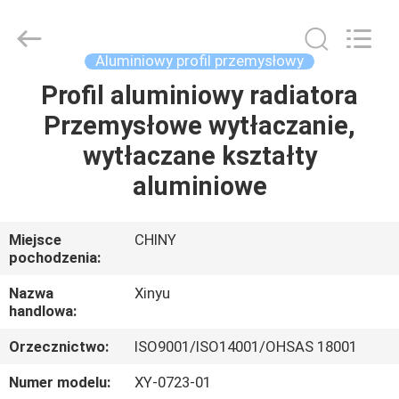
2026
KALU
INDUSTRY.
All
Rights
Aluminiowy profil przemysłowy
Reserved.
Profil aluminiowy radiatora
DOM
Przemysłowe wytłaczanie,
PRODUKTY
wytłaczane kształty
aluminiowe
POKAZ
VR
Miejsce
CHINY
pochodzenia:
O
Nazwa
Xinyu
handlowa:
NAS
Orzecznictwo:
ISO9001/ISO14001/OHSAS 18001
WYCIECZKA
Numer modelu:
XY-0723-01