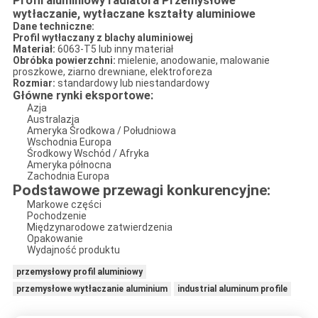
Profil aluminiowy radiatora Przemysłowe
wytłaczanie, wytłaczane kształty aluminiowe
Dane techniczne:
Profil wytłaczany z blachy aluminiowej
Materiał:
6063-T5 lub inny materiał
Obróbka powierzchni:
mielenie, anodowanie, malowanie
proszkowe, ziarno drewniane, elektroforeza
Rozmiar:
standardowy lub niestandardowy
Główne rynki eksportowe:
Azja
Australazja
Ameryka Środkowa / Południowa
Wschodnia Europa
Środkowy Wschód / Afryka
Ameryka północna
Zachodnia Europa
Podstawowe przewagi konkurencyjne:
Markowe części
Pochodzenie
Międzynarodowe zatwierdzenia
Opakowanie
Wydajność produktu
przemysłowy profil aluminiowy
przemysłowe wytłaczanie aluminium
industrial aluminum profile