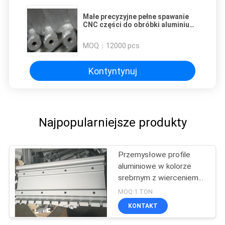
Małe precyzyjne pełne spawanie
CNC części do obróbki aluminium
Spawane części montażowe
MOQ：
12000 pcs
Kontyntynuj
Najpopularniejsze produkty
Przemysłowe profile
aluminiowe w kolorze
srebrnym z wierceniem
CNC
MOQ:1 TON
KONTAKT