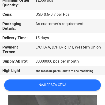
Minimum Order
12000 pcs
PO
Quantity:
FABRYCE
Cena:
USD 0.6-0.7 per Pcs
Packaging
As customer's requirement
KONTROLA
Details:
JAKOŚCI
Delivery Time:
15 days
Payment
L/C, D/A, D/P, D/P, T/T, Western Union
SKONTAKTUJ
Terms:
SIĘ
Supply Ability:
80000000 pcs per month
Z
High Light:
,
cnc machine parts
custom cnc machining
NAMI
NAJLEPSZA CENA
AKTUALNOŚCI
POPROSIĆ