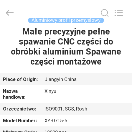
2026
KALU
INDUSTRY.
All
Rights
Aluminiowy profil przemysłowy
Reserved.
Małe precyzyjne pełne
DOM
spawanie CNC części do
PRODUKTY
obróbki aluminium Spawane
części montażowe
POKAZ
VR
Place of Origin:
Jiangyin China
Nazwa
Xinyu
O
handlowa:
NAS
Orzecznictwo:
ISO9001, SGS, Rosh
Model Number:
XY-0715-5
WYCIECZKA