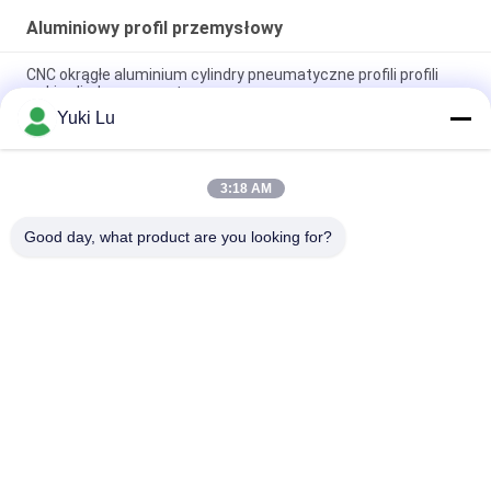
Aluminiowy profil przemysłowy
CNC okrągłe aluminium cylindry pneumatyczne profili profili
rurki cylindry pneumatyczne
Yuki Lu
Kwadratowy kształt Wysokiej jakości aluminiowe profile
wytłaczane do drzwi / okien
3:18 AM
Czarne aluminium cnc Toczenie i frezowanie Części
metalowe Rura Niestandardowa obróbka aluminiowa cnc
Good day, what product are you looking for?
popularne kategorie
Wszystko
Aluminiowe 
Usługi Produkcyjne
Schronienie
Systemy Poręczy 
Włókna Ścienne Z 
Aluminiowych
Aluminium
Obudowy 
Aluminiowy Radiator